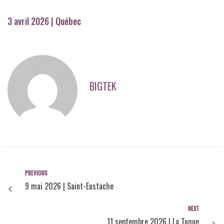
S
k
3 avril 2026 | Québec
i
p
t
o
c
o
n
BIGTEK
t
e
n
t
P
PREVIOUS
N
r
9 mai 2026 | Saint-Eustache
e
a
v
v
N
NEXT
i
i
e
11 septembre 2026 | La Tuque
o